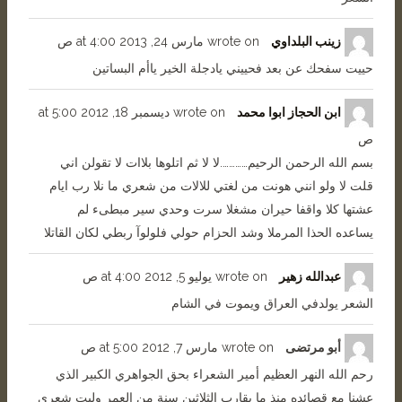
زينب البلداوي
wrote on
مارس 24, 2013
4:00 ص
at
حييت سفحك عن بعد فحييني يادجلة الخير ياأم البساتين
ابن الحجاز ابوا محمد
wrote on
ديسمبر 18, 2012
5:00
at
ص
بسم الله الرحمن الرحيم………….لا لا ثم اتلوها بلاات لا تقولن اني
قلت لا ولو انني هونت من لغتي للالات من شعري ما نلا رب ايام
عشتها كلا واقفا حيران مشغلا سرت وحدي سير مبطىء لم
يساعده الحذا المرملا وشد الحزام حولي فلولوآ ربطي لكان القاتلا
عبدالله زهير
wrote on
يوليو 5, 2012
4:00 ص
at
الشعر يولدفي العراق ويموت في الشام
أبو مرتضى
wrote on
مارس 7, 2012
5:00 ص
at
رحم الله النهر العظيم أمير الشعراء بحق الجواهري الكبير الذي
عشنا مع قصائده منذ ما يقارب الثلاثين سنة من العمر وليت شعري