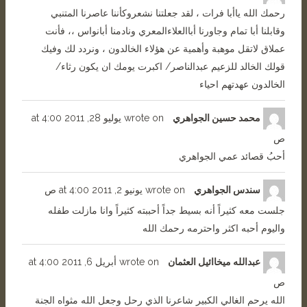
رحمك الله ياأبا فرات ، لقد جعلتنا نشعروكأننا عاصرنا المتنبي
وقابلنا أبا تمام وجاورنا أباالعلاءالمعري ونادمنا أبانواس ،، فأنت
عملاق لاتقل موهبة وأهمية عن هؤلاء الخالدون ، ونردد لك وفيك
قولك الخالد للزعيم عبدالناصر/ اكبرت يومك ان يكون رثاء/
الخالدون عهدتهم احياء
محمد حسين الجواهري
wrote on
يوليو 28, 2011
4:00
at
ص
أحبُ قصائد عمي الجواهري
سندس الجواهري
wrote on
يونيو 2, 2011
4:00 ص
at
جلست معه كثيراً أنه بسيط جداً أحببته كثيراً وانا مازلت طفله
واليوم أحبه اكثر واحترمه رحمك الله
عبدالله ميخاائيل العثمان
wrote on
أبريل 6, 2011
4:00
at
ص
الله يرحم الغالي الكبير شاعرنا الذي رحل وجعل الله مثواه الجنة