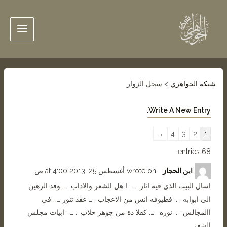
شبكة الجواهري
>
سجل الزوار
→
4
3
2
1
68 entries.
ابن الحجاز
wrote on
أغسطس 25, 2013
4:00 ص
at
اسال البيت الذي فيه اثار ……. ا هل الشعر والاداب ….. وفد الرهين
الى ابوابه ….. فظيوفه انس من الاعجاب …… عقد تنور …… في
االمجالس ….. نوره ……. كقلا دة من جوهر خلاب………… ابيات مجلس
الشعر