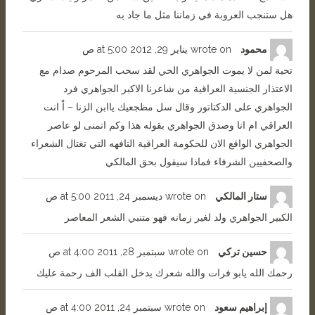
هل ستنجب العروبة في زماننا مثل ما جاد به
محمود
wrote on
يناير 29, 2012
5:00 ص
at
تحية لمن لا يموت الجواهري الحي لقد سحب المرحوم صدام مع
الاعتذار الجنسية العراقية من شاعرنا الاكبر الجواهري فرد
الجواهري على الدكتاتور وقال سل مظجعيك ياابن الزنا – اْ انت
العراقي ام انا وصدق الجواهري بقوله هذا وكم اتمنى لو عاصر
الجواهري الواقع الان للحكومة العراقية التافهه التي تغتال الشعراء
والصحفيين الشرفاء فماذا سيقول بحق المالكي
ستار المالكي
wrote on
ديسمبر 24, 2011
5:00 ص
at
الكبير الجواهري ولد لغير زمانه فهو متنبي الشعر المعاصر
حسين تركي
wrote on
سبتمبر 28, 2011
4:00 ص
at
رحمك الله يابو فرات والله شعرك يدخل القلب الف رحمة عليك
إبراهيم سعود
wrote on
سبتمبر 24, 2011
4:00 ص
at