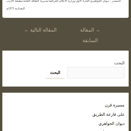
المصدر : ديوان الجواهري-الجزء الأول-وزارة الاعلام العراقية/مديرية الثقافة العامة-مطبعة الأديب
البغدادية 1973م
→
المقالة
المقالة التالية
←
السابقة
لبحث
البحث
سيرة قرن
لى قارعة الطريق
يوان الجواهري