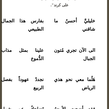
لى كرند".
خليليَّ أحسنُ ما
بفارس هذا الجمال
شاقني
الطبيعي
الى الآن تجري مُتون
علينا بمثل مذاب
الجبال
الدُّموع
هَلُما معي نحو هذي
نجددْ عهوداً بفصل
الرياض
الربيع
فقد أضحتِ الأرضُ
تَضاحكُ عن شمل