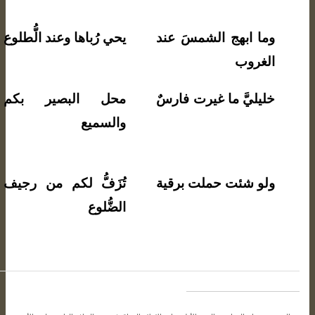
وما ابهج الشمسَ عند
يحي رُباها وعند الُّطلوع
الغروب
خليليَّ ما غيرت فارسٌ
محل البصير بكم
والسميع
ولو شئت حملت برقية
تُزَفُّ لكم من رجيف
الضُّلوع