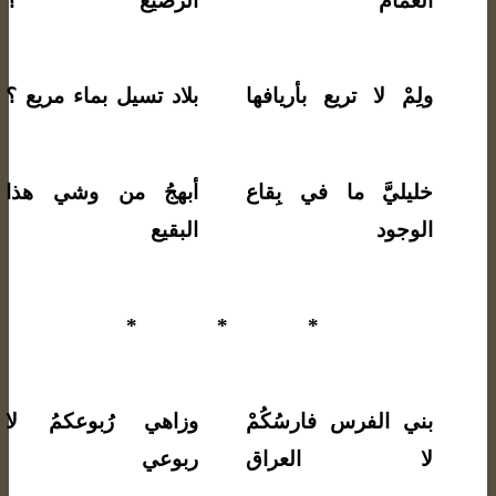
الغمام
الرضيع ؟
ولِمْ لا تريع بأريافها
بلاد تسيل بماء مريع ؟
خليليَّ ما في بِقاع
أبهجُ من وشي هذا
الوجود
البقيع
* * *
بني الفرس فارسُكُمْ
وزاهي رُبوعكمُ لا
لا العراق
ربوعي