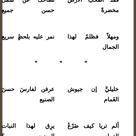
مخضرةً
حسن جميع
ومهلاً فظلمٌ لهذا
نمر عليه بلحظٍ سريع
الجمال
* * *
خليليَّ إن جيوش
عرفن لفارسَ حسنَ
الغَمام
الصنيع
ألم تريا كيف ضَرْعُ
يرِق لهذا النبات