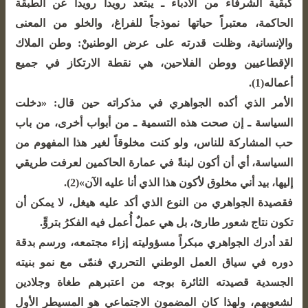
كبقية الشرفاء من الأدباء ـ يبتعد رويداً رويداً عن الطبقة
الحاكمة، معتبراً حياتها نموذجاً للفراغ، والخلو من المعنى
والإنسانية، وظلت قدرته على عرض الوطنينْ: وطن الملاك
الإقطاعيين ووطن الفلاحين، هي نقطة الارتكاز في جميع
أعماله(1).
الأمر الذي أكده الجواهري في مذكراته حين قال: «دخلت
السياسة ـ إن صحت هذه التسمية ـ من أبواب أخرى، من باب
حب المشاركة للناس، ولو كنت مخلوقاً لغير هذا المفهوم من
السياسة، أي أن أكون لبنةً في عمارة الحاكمين لعرفت طريقي
إليها، بيد أني مخلوق لأكون هذا الذي أنا عليه الآن»(2).
فقصيدة الجواهري من النوع الذي أكد عليه هيغل، لا يمكن أن
تكون نتاج شعور طارئ، بل هي عملٌ أُعمل فيه الفكرُ بتروٍّ.
لقد أدرك الجواهري مبكراً مسؤوليته إزاء مجتمعه، ورسم بدقة
دوره في سياق العمل الوطني التحرري فنمّى مع نمو بنيته
الجسدية قصيدته الثائرة بوجه من اعتبرهم طغاة وجلادين
لشعوبهم، ولهذا كان المضمون الاجتماعي هو المسيطر الأول