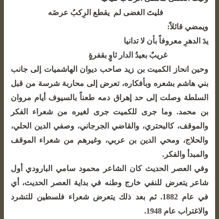
فليتَ الغضى لم يقطع الرِكبُ عرضَه
ويمضي قائلاً:
يدَ الدهرِ معروفاً بأن لا تدانيا
غريبٌ بعيدُ الدار ثاوٍ بقفرةٍ
وحين انحاز الكميت بن زيد صاحب ديوان الهاشميات إلى جانب
بني هاشم بشعره وبأفكاره، تعرض إلى محاربة شرسة من قبل
السلطة وصلت إلى حد إهراق دمه طعناً بالسيوف أيام مروان
بن محمد. وما جرى للكميت جرى لغيره من شعراء الفكر
والموقف، كالبحتري، والقاضي الجرجاني، وصفي الدين الحلي،
والحلاج، ومحي الدين بن عربي، وغيرهم من شعراء الموقف
والمبدأ والفكر.
وفي العصر الحديث كان الشاعر محمود سامي البارودي أول
شاعر يتعرض للنفي خارج وطنه في بداية العصر الحديث، أي
في عام 1882. ثم بعد ذلك يتعرض شعراء فلسطين للتشرد
والاغتراب عام 1948.