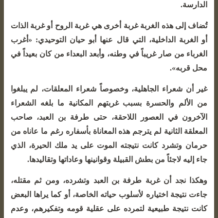
الدارسة.
تُضاف إلى هذه الغربة غربة أخرى هي غربة الروح أو غربة الذات
أو الغربة الداخلية، التي قال عنها أبو حيان التوحيدي: «أغرب
الغرباء من صار غريباً في وطنه، وأبعد البعداء من كان بعيداً في
محل قربه».
غير أن شعراء الجاهلية، وخصوصاً شعراء المعلقات، لم يبلغوا
من الألم والحسرة بسبب غربتهم المكانية ما بلغه الشعراء
الآخرون في العصور اللاحقة، حتى طرفة بن العبد، صاحب
المعلقة الثانية لم يترجم هذه المعاناة بأسفاره رغم ما عاناه من
حرمان وتشرد كانت نتيجته الموت على يد ملك الحيرة، الذي
جاء إليه لاجئاً من بطش القبيلة وقوانينها وعاداتها وتقاليدها.
وهكذا نجد أن غربة طرفة بن العبد وتشرده، ومن ثم مقتله،
جاءت نتيجة اختياره لأسلوب حياته الخاصة، أو كما يراها البعض
كانت نتيجة طبيعية لتمرده على عقلية قومه وتفكيرهم، وعدم