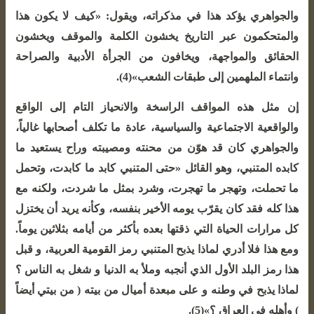
والجواهري يؤكد هذا في مذكراته، ويقول: «كيف لا يكون هذا
والمتحكمون عبر التاريخ يخشون الكلمة والموقف ويخشون
الحقائق والمواجهة، ويخافون من الجرأة الأدبية والصراحة
وانتماء الملهمين إلى طبقات الشعب»(4).
إن مثل هذه المواقف الراسخة والانحياز التام إلى الواقع
والواقعية الاجتماعية والسياسية، عادة ما تكلف أصحابها غالياً،
والجواهري كان قد هوّن من محنته ومصيبته وراح يستعيد ما
كابده المتنبي، وهو القائل «حتى المتنبي كابد ما كابدت، وتحمل
ما تحملت، وتهجر ما تهجرت، وشرد بمثل ما شردت، ولكنه مع
هذا كله فقد كان يقرّب يومه الأخير بنفسه، وكأنه يريد أن يختزل
كل مرارات الحياة التي ذقتها بعده بأكثر من أيامه بثلاثين يوماً.
ومع هذا فلا أدري لماذا يذبح المتنبي رمز القومية العربية، و قبل
هذا رمز البلد الأول الذي أنجبه وملأ به الدنيا و شغل به الناس ؟
لماذا يذبح في وطنه و على مبعدة أميال من بيته ( من بيتي أيضاً
) وأهله في العراق ؟»(5).