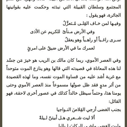
المجتمع وسلطان القبيلة التي نبذته وحكمت عليه بقوانينها
الجائرة، فهو يقول :
وفيـها لمن خـاف القِلـى مُـتعزَّلُ
وفي الأرض مـنأىً للكريم عن الأذى
سـرى راغـباً أو راهـباً وهو يعقلُ
لعمرك ما في الأرض ضيقٌ على امرئٍ
وفي العصر الأموي، ربما كان مالك بن الريب هو خيرَ مَن جسّد
لنا هذه المعاناة في قصيدته التي قالها وهو ينازع الموت متوحداً
مع غربة أشد عليه من قساوة الموت نفسه، وما لهذه القصيدة
من أثر مدوٍ فقد ظل صوتُها مسموعاً منذ العصر الأموي وحتى
يومنا هذا، وحتماً سيظل خالداً كذلك في عصور أخرى لاحقة، فهو
القائل:
بجنب الغضى أزجي القِلاصَ النـواجيا
ألا ليت شــعري هـل أبيتنّ لـيلةً
وليت الغضى ماشـى الركابَ لـياليا