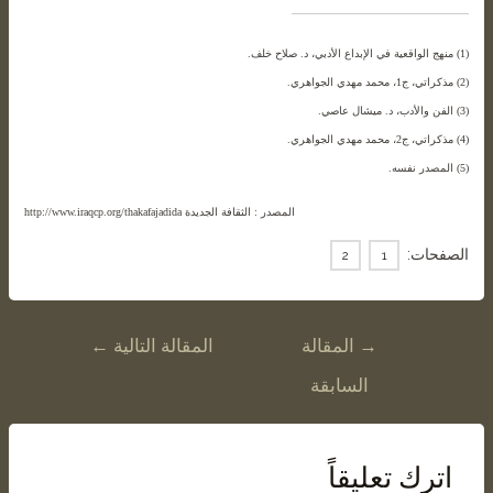
(1) منهج الواقعية في الإبداع الأدبي، د. صلاح خلف.
(2) مذكراتي، ج1، محمد مهدي الجواهري.
(3) الفن والأدب، د. ميشال عاصي.
(4) مذكراتي، ج2، محمد مهدي الجواهري.
(5) المصدر نفسه.
المصدر : الثقافة الجديدة http://www.iraqcp.org/thakafajadida
الصفحات:
2
1
→
المقالة
المقالة التالية
←
السابقة
اترك تعليقاً