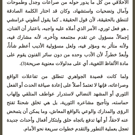
الأخلاقي من كل ما يدور حوله من صراعات وجدل وطموحات
وآمال وتضحيات واستشهاد، وكان قد اختار الكلمة الصادقة
لتنطق بالحقيقة، لأن قول الحقيقة ـ كما يقول أنطوني غرامشي
ـ هو فعل ثوري، الأمر الذي أملاه عليه واجبه، باعتبار أن الفنان،
إجمالاً، مسؤول عن تقدم مجتمعه وتأخره، لأنه مشارك فيه،
ولأنه متأثر به ومؤثر فيه، ولعل مسؤولية الأديب أعظم شأناً،
وأبعدُ خطراً، لأن الأدب وحده من دون سائر الفنون يقوم على
مادة الألفاظ اللغوية، أي على مدلولات معنوية صريحة(3).
ولما كانت قصيدة الجواهري تنطلق من تفاعلات الواقع
وصراعاته، فإنها لا تعتمدُ أصلاً على إعادة صياغة الحدث أو الفعل
الثوري أو المشهد النضالي لاستدرار عواطف المتلقي وإلهاب
حماسته، وتأجيج مشاعره الثورية، بل هي تخلق شحنةً تفتح
الرؤى والمدارك والوعي بالواقع المعاش، وما يمكن أن يتمخض
عنه لاحقاً، أو أنها تدفع باتجاه خلق وابتكار أفعال وأحداث جديدة
تعجل بعملية التطور والتقدم خطوات سريعة نحو الأمام.