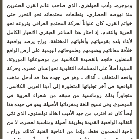
وموجزه.. وأدب الجواهري، الذي صاحب عالم القرن العشرين
منذ نهوضه الحضاري، وتطلعات مجتمعاته نحو التحرر حتى
خواتم القرن، كان عنواناً لحركة المجتمع العراقي ونزوعه نحو
الحرية والتقدم، إذ اختار هذا الشاعر العبقري الانحياز الكامل
لأبناء بلده بقومياتهم وأقلياتهم المختلفة، وراح يرصد بواقعية
خلاّقة معاناتهم وهمومهم وطموحاتهم اليومية على أرض الواقع
المنظور، فاتجه بالقصيدة الكلاسية من موضوعاتها الموروثة،
المبنية أصلاً على المسلمات التقليدية نحو إنسان عصره، وحركة
واقعه المتخلف ـ آنذاك ـ وهو في جهده هذا قد أدخل مذهب
الواقعية في آخر تجلياتها المتطورة إلى أدبنا العربي الكلاسي،
متجاوزاً بذلك رومانسية من سبقه من شعراء العربية في
الموضوع، وفي نسيج اللغة ومفرداتها الأصيلة. وهو في جهده هذا
أيضاً كان قد اقترب من جهد الأديب الخالد تولستوي، الذي نمّى
التقاليد الواقعية القديمة بطريقة أصيلة ومناسبة لعصره، لا من
ناحية المضمون فقط، وإنما من الناحية الفنية كذلك، وراح ـ