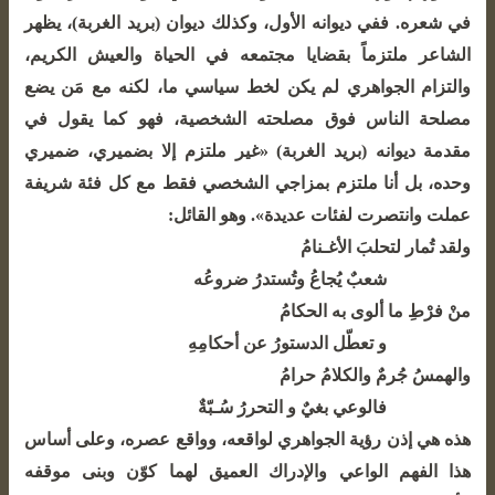
في شعره. ففي ديوانه الأول، وكذلك ديوان (بريد الغربة)، يظهر
الشاعر ملتزماً بقضايا مجتمعه في الحياة والعيش الكريم،
والتزام الجواهري لم يكن لخط سياسي ما، لكنه مع مَن يضع
مصلحة الناس فوق مصلحته الشخصية، فهو كما يقول في
مقدمة ديوانه (بريد الغربة) «غير ملتزم إلا بضميري، ضميري
وحده، بل أنا ملتزم بمزاجي الشخصي فقط مع كل فئة شريفة
عملت وانتصرت لفئات عديدة». وهو القائل:
ولقد تُمار لتحلبَ الأغـنامُ
شعبٌ يُجاعُ وتُستدرُ ضروعُه
منْ فرْطِ ما ألوى به الحكامُ
و تعطّل الدستورُ عن أحكامِهِ
والهمسُ جُرمٌ والكلامُ حرامُ
فالوعي بغيٌ و التحررُ سُـبّةٌ
هذه هي إذن رؤية الجواهري لواقعه، وواقع عصره، وعلى أساس
هذا الفهم الواعي والإدراك العميق لهما كوّن وبنى موقفه