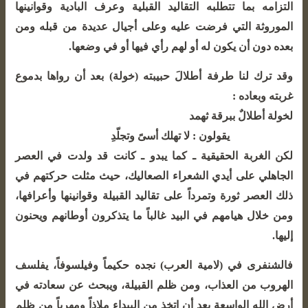
التزامه بما تتطلبه التقاليد القبلية وعرف البادية وقوانينها
الموروثة التي فرضت عليه وعلى أجيال عديدة من قبله ومن
بعده دون أن يكون له أو لهم رأي فيها أو في وضعها.
وقد ترك لنا طرفة أطلالَ حبيبته (خولة) بعد أن رواها بدموع
غربته وبعاده :
لخولة أطلالٌ ببرقة ثهمد
يقولون : لا تهلك أسىً وتجلّدِ
لكن الغربة الحقيقية ـ كما يبدو ـ كانت قد ولدت في العصر
الجاهلي على أيدي الشعراء الصعاليك، حيث مثلت حركتهم في
ذلك العصر ثورة وتمرداً على تقاليد القبيلة وقوانينها وأعرافها،
ومن خلال هيامهم في البيد غالباً ما يتذكرون أوطانهم ويحنون
إليها.
فالشنفرى في (لامية العرب) نجده حكيماً وفيلسوفاً، يفلسف
الهروب من العذاب، ومن ظلم القبيلة، ويبحث عن سعادته في
أرض الله الواسعة بعد أن اتخذ من البيداء ملاذاً ومهرباً من ظلم