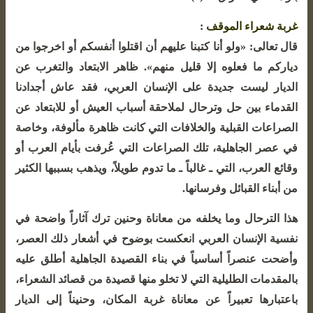
غربة شعراء الموقف
:
قال تعالى: «ولو أنا كتبنا عليهم أن اقتلوا أنفسكم أو اخرجوا من
دياركم ما فعلوه إلا قليل منهم». ظاهر الابتعاد والتغرب عن
الديار ليست جديدة على الإنسان العربي، فقد عاش أجدادنا
القدماء بين حل وترحال لملاحقة أسباب العيش أو للابتعاد عن
الصراعات القبلية والخلافات التي كانت ظاهرة مألوفة، وخاصة
في عصر الجاهلية، تلك الصراعات التي عُرفت بأيام العرب أو
وقائع العرب، التي ـ غالباً ـ ما تدوم طويلاً، ويذهب بسببها الكثير
من أبناء القبائل وفرسانها.
هذا الترحال وما يخلفه من معاناة وحنين ترك آثاراً واضحة في
نفسية الإنسان العربي انعكست بوضوح في أشعار ذلك العصر،
وأضحت عنصراً أساسياً في بناء القصيدة الجاهلية أطلق عليه
بالمقدمات الطليلية التي لا تخلو منها قصيدة من قصائد الشعراء،
باعتبارها تعبيراً عن معاناة غربة المكان، وحنيناً إلى الديار